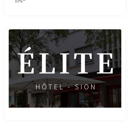
10%**