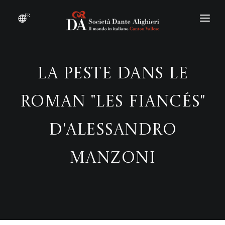
fr
DEVENIR MEMBRE
QUI SOMMES-NOUS ?
La peste dans le
ÉVÉNEMENTS
roman "Les Fiancés"
CONVENTIONS
d'Alessandro
Manzoni