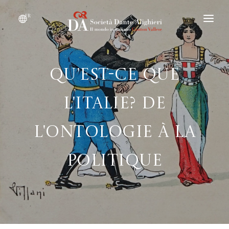
fr
DEVENIR MEMBRE
QUI SOMMES-NOUS ?
Qu'est-ce que
ÉVÉNEMENTS
l'Italie? De
CONVENTIONS
l'ontologie à la
politique