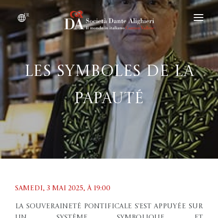
fr
DEVENIR MEMBRE
QUI SOMMES-NOUS ?
Les symboles de la
ÉVÉNEMENTS
papauté
CONVENTIONS
Samedi, 3 mai 2025, À 19:00
La souveraineté pontificale s’est appuyée sur
un système symbolique et