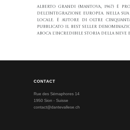
Alberto Grandi (Mantova, 1967) è pr
dell’Integrazione Europea. Nella sua
locale. È autore di oltre cinquanta
pubblicato il best seller Denominazio
Aboca L'incredibile storia della neve e
CONTACT
Rue des Sémaphores 14
1950 Sion - Suisse
contact@dantevallese.ch