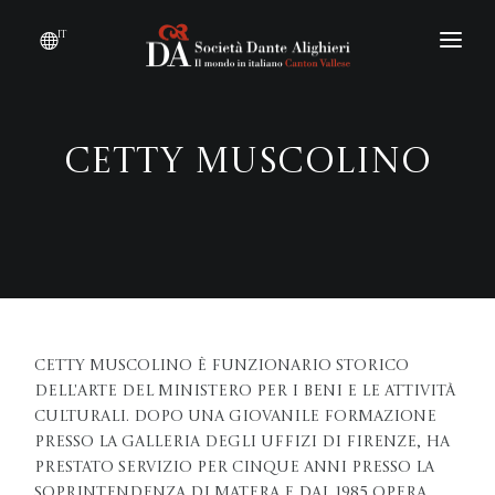
it
DIVENTARE SOCIO
CHI SIAMO?
Cetty Muscolino
EVENTI
CONVENZIONI
Cetty Muscolino è funzionario storico
dell'arte del Ministero per i Beni e le Attività
Culturali. Dopo una giovanile formazione
presso la Galleria degli Uffizi di Firenze, ha
prestato servizio per cinque anni presso la
Soprintendenza di Matera e dal 1985 opera