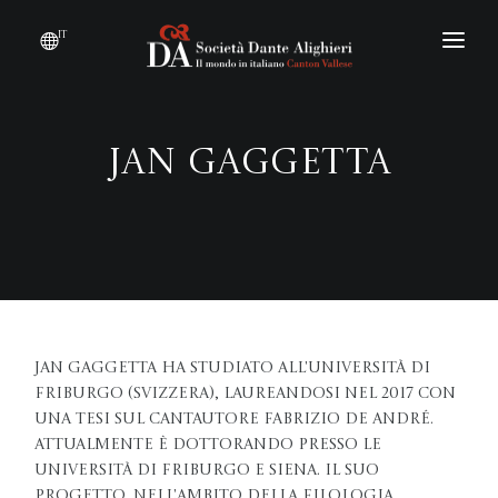
it
DIVENTARE SOCIO
CHI SIAMO?
Jan Gaggetta
EVENTI
CONVENZIONI
Jan Gaggetta ha studiato all'Università di
Friburgo (Svizzera), laureandosi nel 2017 con
una tesi sul cantautore Fabrizio De André.
Attualmente è dottorando presso le
Università di Friburgo e Siena. Il suo
progetto, nell'ambito della filologia