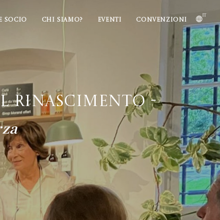
it
E SOCIO
CHI SIAMO?
EVENTI
CONVENZIONI
el Rinascimento -
rza