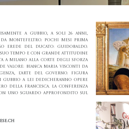
isamente a Gubbio, a soli 26 anni,
o da Montefeltro. Pochi mesi prima
eso erede del ducato: Guidobaldo.
l suo tempo e con grande attitudine
ta a Milano alla corte degli Sforza
e valore: Bianca Maria Visconti da
genza, l’arte del governo. Figura
di Gubbio a lei dedicheranno opere
ero della Francesca. La conferenza
 con uno sguardo approfondito sul
ese.ch