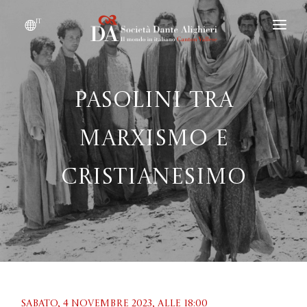
it
DIVENTARE SOCIO
CHI SIAMO?
Pasolini tra
EVENTI
marxismo e
CONVENZIONI
cristianesimo
Sabato, 4 novembre 2023, Alle 18:00