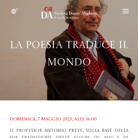
it
DIVENTARE SOCIO
CHI SIAMO?
La poesia traduce il
EVENTI
mondo
CONVENZIONI
Domenica, 7 maggio 2023, Alle 16:00
Il professor Antonio Prete, sulla base della
sua traduzione delle
Fleurs du Mal
e di